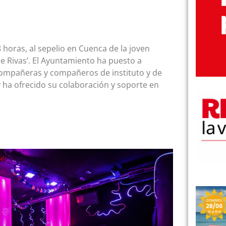
8 horas, al sepelio en Cuenca de la joven
 de Rivas’. El Ayuntamiento ha puesto a
 compañeras y compañeros de instituto y de
 y ha ofrecido su colaboración y soporte en