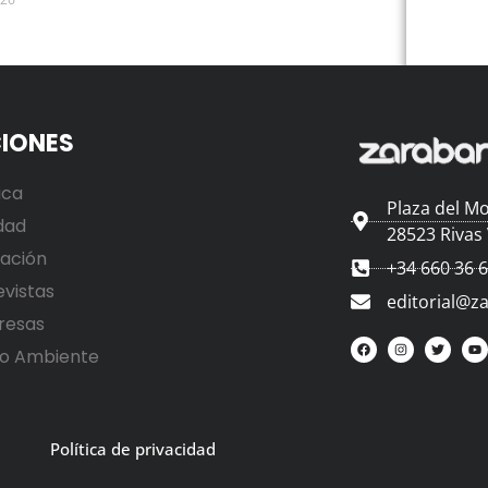
IONES
ica
Plaza del Mo
dad
28523 Rivas
ación
+34 660 36 
evistas
editorial@z
resas
o Ambiente
Política de privacidad