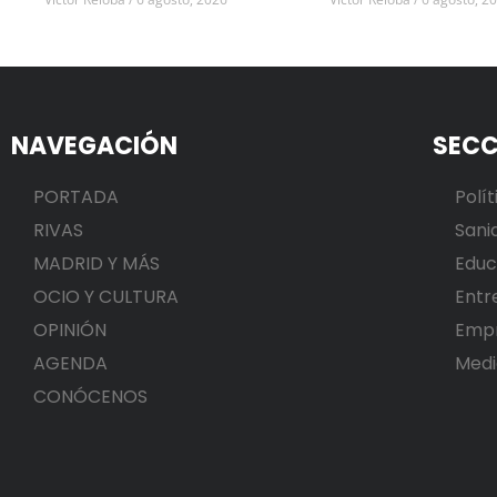
NAVEGACIÓN
SECC
PORTADA
Polít
RIVAS
Sani
MADRID Y MÁS
Educ
OCIO Y CULTURA
Entr
OPINIÓN
Emp
AGENDA
Medi
CONÓCENOS