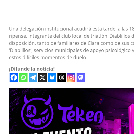
Una delegación institucional acudirá esta tarde, a las 1
ripense, integrante del club local de triatlón ‘Diablillos
disposición, tanto de familiares de Clara como de sus
‘Diablillos’, servicios municipales de apoyo psicológico
estos difíciles momentos de duelo.
¡Difunde la noticia!