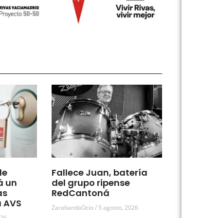
de
Fallece Juan, batería
á un
del grupo ripense
as
RedCantoná
a AVS
ZarabandaOcio
5 agosto, 2026
026