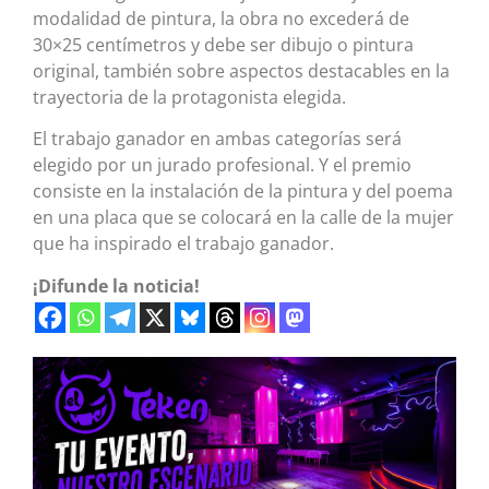
modalidad de pintura, la obra no excederá de
30×25 centímetros y debe ser dibujo o pintura
original, también sobre aspectos destacables en la
trayectoria de la protagonista elegida.
El trabajo ganador en ambas categorías será
elegido por un jurado profesional. Y el premio
consiste en la instalación de la pintura y del poema
en una placa que se colocará en la calle de la mujer
que ha inspirado el trabajo ganador.
¡Difunde la noticia!