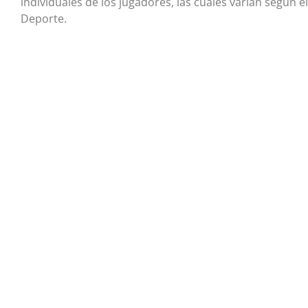
individuales de los jugadores, las cuales varían según
Deporte.