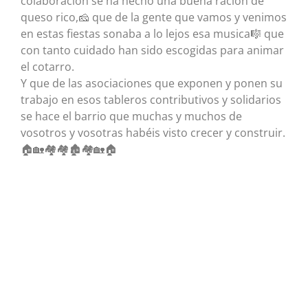
colaboración se ha hecho una buena ración de
queso rico,🧀 que de la gente que vamos y venimos
en estas fiestas sonaba a lo lejos esa musica🎼 que
con tanto cuidado han sido escogidas para animar
el cotarro.
Y que de las asociaciones que exponen y ponen su
trabajo en esos tableros contributivos y solidarios
se hace el barrio que muchas y muchos de
vosotros y vosotras habéis visto crecer y construir.
🏠🏡🏘️🏘️🏚️🏘️🏡🏠