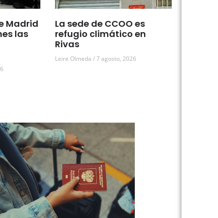
e Madrid
La sede de CCOO es
nes las
refugio climático en
Rivas
Leire Olmeda
7 agosto, 2026
26