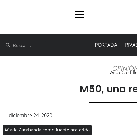
PORTADA
RIVA
OPINIÓ
Aida Castill
M50, una r
diciembre 24, 2020
Añade Zarabanda como fuente preferida