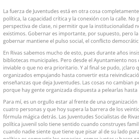
La fuerza de Juventudes está en otra cosa completamente
política, la capacidad crítica y la conexión con la calle. N
perspectiva de clase, ni permitir que la institucionalida
existimos. Gobernar es importante, por supuesto, pero l
gobernar mantiene el pulso social, el conflicto democrátic
En Rivas sabemos mucho de esto, pues durante años insist
bibliotecas municipales. Pero desde el Ayuntamiento nos d
inviable o que no era prioritario. Y al final se pudo, ¡cla
organizados empujando hasta convertir esta reivindicació
enseñanzas que deja Juventudes. Las cosas no cambian p
porque hay gente organizada dispuesta a pelearlas hasta el
Para mí, es un orgullo estar al frente de una organizació
cuatro personas y que hoy supera la barrera de los veintic
fórmula mágica detrás. Las Juventudes Socialistas de Ri
política juvenil solo tiene sentido cuando construyes fam
cuando nadie siente que tiene que pisar al de su lado pa