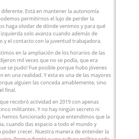
 diferente. Está en mantener la autonomía
o podemos permitirnos el lujo de perder la
d nos haga olvidar de dónde venimos y para qué
a izquierda solo avanza cuando además de
o y el contacto con la juventud trabajadora.
imos en la ampliación de los horarios de las
ijeron mil veces que no se podía, que era
ro que se pudo! Fue posible porque hubo jóvenes
n en una realidad. Y esta es una de las mayores
orque alguien las conceda amablemente, sino
 final.
n que recobró actividad en 2019 con apenas
inco militantes. Y no hay ningún secreto ni
vas hemos funcionado porque entendimos que la
ilia, cuando das espacio a todo el mundo y
ra poder crecer. Nuestra manera de entender la