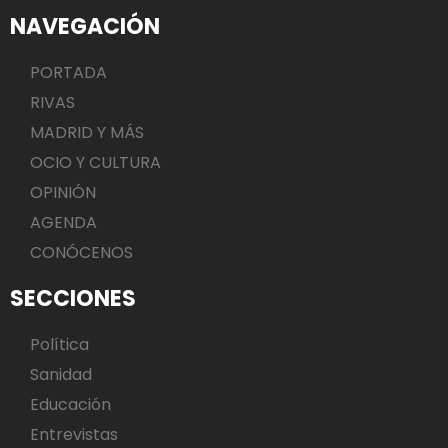
NAVEGACIÓN
PORTADA
RIVAS
MADRID Y MÁS
OCIO Y CULTURA
OPINIÓN
AGENDA
CONÓCENOS
SECCIONES
Política
Sanidad
Educación
Entrevistas