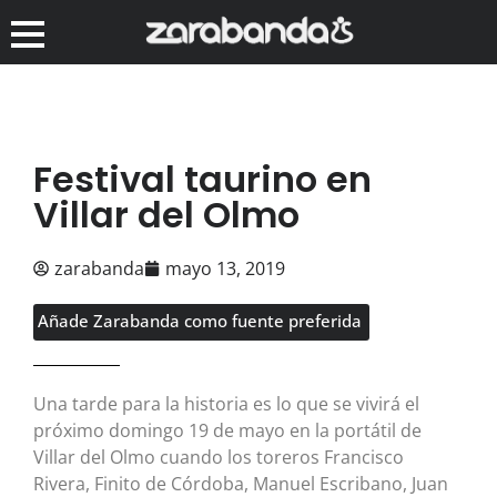
Festival taurino en
Villar del Olmo
zarabanda
mayo 13, 2019
Añade Zarabanda como fuente preferida
Una tarde para la historia es lo que se vivirá el
próximo domingo 19 de mayo en la portátil de
Villar del Olmo cuando los toreros Francisco
Rivera, Finito de Córdoba, Manuel Escribano, Juan