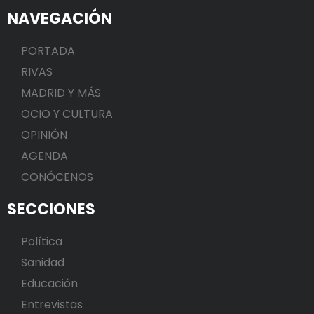
NAVEGACIÓN
PORTADA
RIVAS
MADRID Y MÁS
OCIO Y CULTURA
OPINIÓN
AGENDA
CONÓCENOS
SECCIONES
Política
Sanidad
Educación
Entrevistas