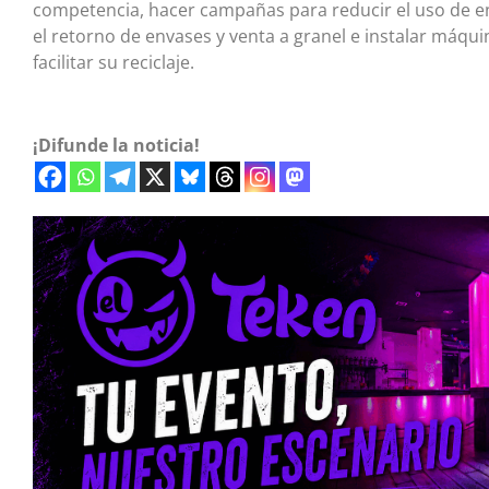
competencia, hacer campañas para reducir el uso de env
el retorno de envases y venta a granel e instalar máq
facilitar su reciclaje.
¡Difunde la noticia!