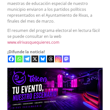
maestras de educación especial de nuestro
municipio enviaron a los partidos políticos
representados en el Ayuntamiento de Rivas, a
finales del mes de marzo.
El resumen del programa electoral en lectura fácil
se puede consultar en la web
www.elrivasquequieres.com
¡Difunde la noticia!