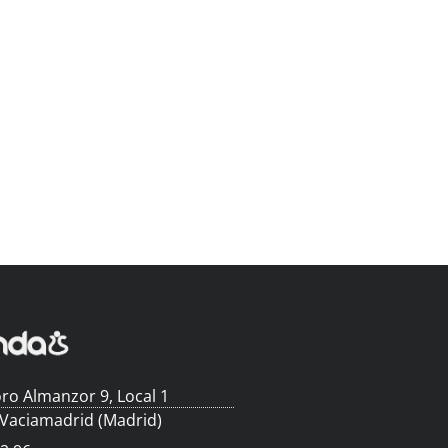
ro Almanzor 9, Local 1
 Vaciamadrid (Madrid)