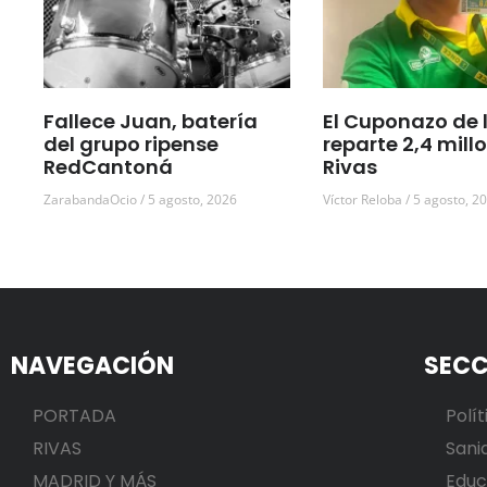
Fallece Juan, batería
El Cuponazo de 
del grupo ripense
reparte 2,4 mill
RedCantoná
Rivas
ZarabandaOcio
5 agosto, 2026
Víctor Reloba
5 agosto, 2
NAVEGACIÓN
SECC
PORTADA
Polít
RIVAS
Sani
MADRID Y MÁS
Educ