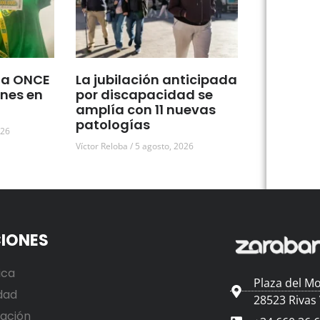
la ONCE
La jubilación anticipada
ones en
por discapacidad se
amplía con 11 nuevas
patologías
026
Víctor Reloba
5 agosto, 2026
IONES
ica
Plaza del Mo
dad
28523 Rivas
ación