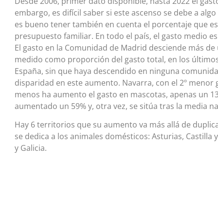
Desde 2006, primer dato disponible, hasta 2022 el gast
embargo, es difícil saber si este ascenso se debe a algo
es bueno tener también en cuenta el porcentaje que est
presupuesto familiar. En todo el país, el gasto medio es
El gasto en la Comunidad de Madrid desciende más de un
medido como proporción del gasto total, en los últim
España, sin que haya descendido en ninguna comunid
disparidad en este aumento. Navarra, con el 2º menor 
menos ha aumento el gasto en mascotas, apenas un 13
aumentado un 59% y, otra vez, se sitúa tras la media na
Hay 6 territorios que su aumento va más allá de duplic
se dedica a los animales domésticos: Asturias, Castilla 
y Galicia.