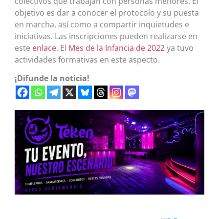
colectivos que trabajan con personas menores. El
objetivo es dar a conocer el protocolo y su puesta
en marcha, así como a compartir inquietudes e
iniciativas. Las inscripciones pueden realizarse en
este
enlace
. El
Mes de la Infancia de 2022
ya tuvo
actividades formativas en este aspecto.
¡Difunde la noticia!