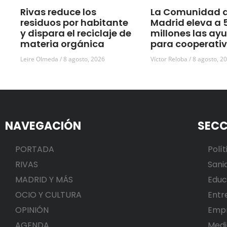
Rivas reduce los
La Comunidad 
residuos por habitante
Madrid eleva a 
y dispara el reciclaje de
millones las ay
materia orgánica
para cooperati
Leire Olmeda
8 agosto, 2026
Víctor Reloba
8 agosto, 2
NAVEGACIÓN
SECC
PORTADA
Polít
RIVAS
Sani
MADRID Y MÁS
Educ
OCIO Y CULTURA
Entr
OPINIÓN
Emp
AGENDA
Medi