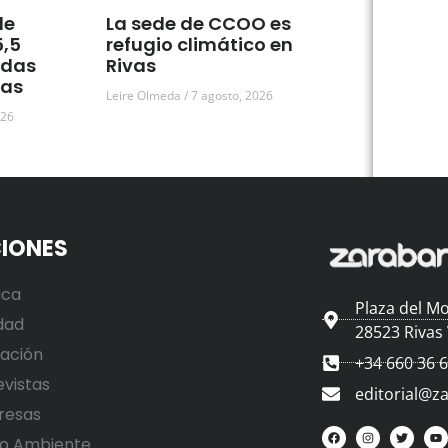
de
La sede de CCOO es
5,5
refugio climático en
udas
Rivas
vas
Leire Olmeda
7 agosto, 2026
026
IONES
ica
Plaza del Mo
dad
28523 Rivas
ación
+34 660 36 
evistas
editorial@z
resas
o Ambiente