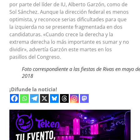
por parte del líder de IU, Alberto Garzón, como de
Sol Sánchez. Aunque la dirección federal es menos
optimista, y reconoce serias dificultades para que
la izquierda no se presente fragmentada en dos
candidaturas. «Cuando crece la derecha y la
extrema derecha lo más importante es sumar y no
dividir», advertía Garzón este martes en los
pasillos del Congreso.
Foto correspondiente a las fiestas de Rivas en mayo d
2018
¡Difunde la noticia!