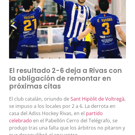
El resultado 2-6 deja a Rivas con
la obligación de remontar en
próximas citas
El club catalán, oriundo de
Sant Hipòlit de Voltregà
,
se impuso a los locales por 2 a 6. La derrota en
casa del Adiss Hockey Rivas, en el
partido
celebrado
en el Pabellón Cerro del Telégrafo, se
produjo tras una falta que los árbitros no pitaron y