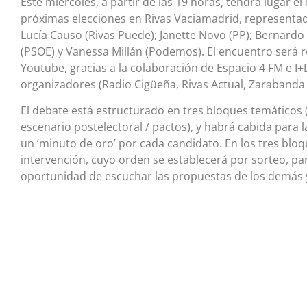
Este miércoles, a partir de las 19 horas, tendrá lugar e
próximas elecciones en Rivas Vaciamadrid, representa
Lucía Causo (Rivas Puede); Janette Novo (PP); Bernard
(PSOE) y Vanessa Millán (Podemos). El encuentro será r
Youtube, gracias a la colaboración de Espacio 4 FM e I+
organizadores (Radio Cigüeña, Rivas Actual, Zarabanda y
El debate está estructurado en tres bloques temáticos 
escenario postelectoral / pactos), y habrá cabida para 
un ‘minuto de oro’ por cada candidato. En los tres bloq
intervención, cuyo orden se establecerá por sorteo, pa
oportunidad de escuchar las propuestas de los demás 