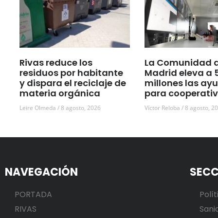
Rivas reduce los
La Comunidad 
residuos por habitante
Madrid eleva a 
y dispara el reciclaje de
millones las ay
materia orgánica
para cooperati
Leire Olmeda
8 agosto, 2026
Víctor Reloba
8 agosto, 2
NAVEGACIÓN
SECC
PORTADA
Polít
RIVAS
Sani