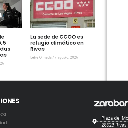
de
La sede de CCOO es
5,5
refugio climático en
udas
Rivas
vas
Leire Olmeda
7 agosto, 2026
026
IONES
ica
Plaza del Mo
dad
28523 Rivas