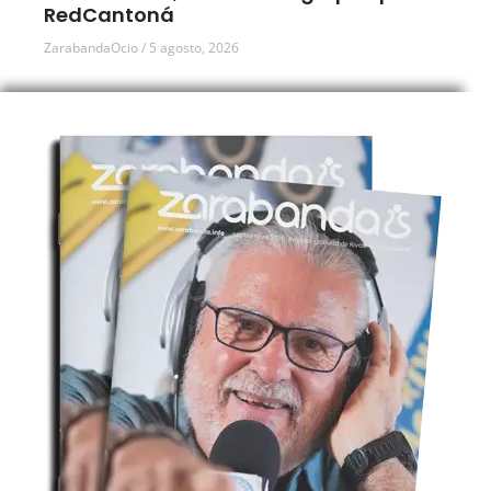
RedCantoná
ZarabandaOcio
5 agosto, 2026