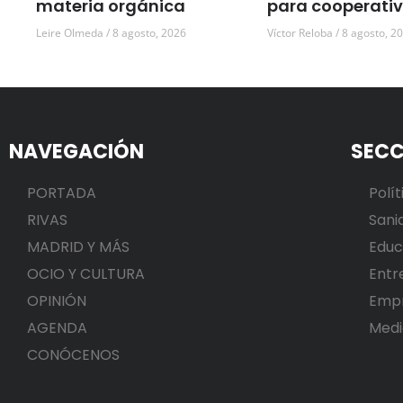
materia orgánica
para cooperati
Leire Olmeda
8 agosto, 2026
Víctor Reloba
8 agosto, 2
NAVEGACIÓN
SECC
PORTADA
Polít
RIVAS
Sani
MADRID Y MÁS
Educ
OCIO Y CULTURA
Entr
OPINIÓN
Emp
AGENDA
Medi
CONÓCENOS