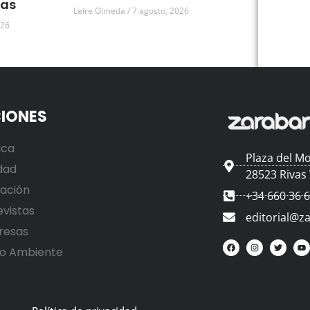
vas
Leire Olmeda
7 agosto, 2026
026
IONES
ica
Plaza del Mo
dad
28523 Rivas
ación
+34 660 36 
evistas
editorial@z
resas
o Ambiente