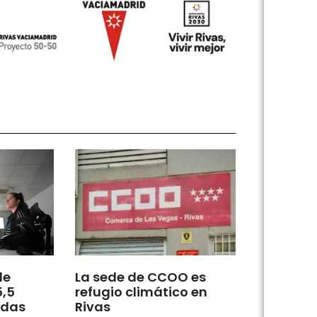
de
La sede de CCOO es
5,5
refugio climático en
udas
Rivas