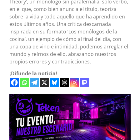
Theory’, un monólogo sin parafernalia, solo verbo,
en el que, como bien anuncia el título, teoriza
sobre la vida y todo aquello que ha aprendido en
estos últimos años. Una crítica descarnada
inspirada en su formato ‘Los monólogos de la
cocina’, un ejemplo de cómo al final del día, con
una copa de vino e intimidad, podemos arreglar el
mundo y reírnos de ello, abrazando nuestros
propios errores y contradicciones.
¡Difunde la noticia!