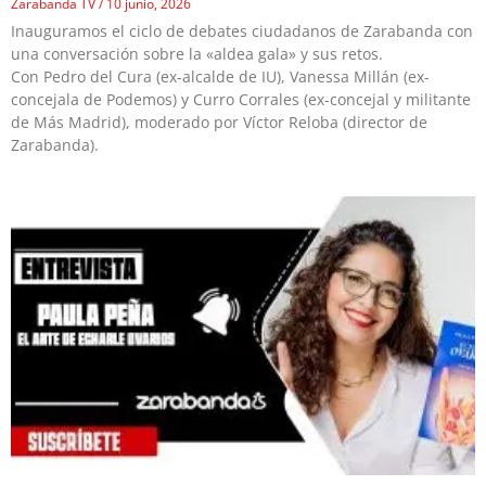
Zarabanda TV
10 junio, 2026
Inauguramos el ciclo de debates ciudadanos de Zarabanda con
una conversación sobre la «aldea gala» y sus retos.
Con Pedro del Cura (ex-alcalde de IU), Vanessa Millán (ex-
concejala de Podemos) y Curro Corrales (ex-concejal y militante
de Más Madrid), moderado por Víctor Reloba (director de
Zarabanda).