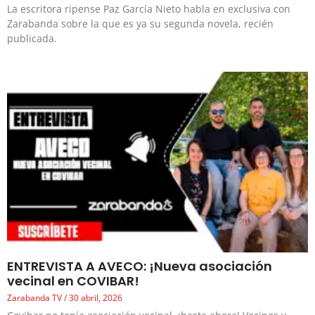
La escritora ripense Paz García Nieto habla en exclusiva con
Zarabanda sobre la que es ya su segunda novela, recién
publicada.
ENTREVISTA A AVECO: ¡Nueva asociación
vecinal en COVIBAR!
Zarabanda TV
30 abril, 2026