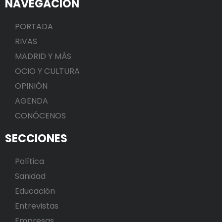
NAVEGACIÓN
PORTADA
RIVAS
MADRID Y MÁS
OCIO Y CULTURA
OPINIÓN
AGENDA
CONÓCENOS
SECCIONES
Política
Sanidad
Educación
Entrevistas
Empresas