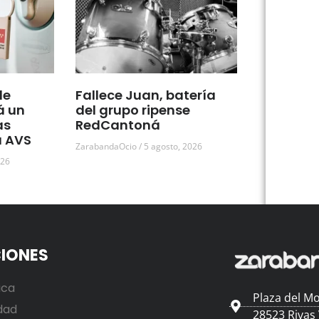
de
Fallece Juan, batería
á un
del grupo ripense
as
RedCantoná
a AVS
ZarabandaOcio
5 agosto, 2026
026
IONES
ica
Plaza del Mo
dad
28523 Rivas