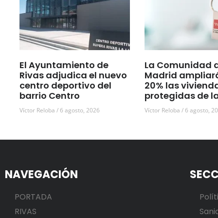
El Ayuntamiento de
La Comunidad 
Rivas adjudica el nuevo
Madrid ampliar
centro deportivo del
20% las viviend
barrio Centro
protegidas de l
Víctor Reloba
6 agosto, 2026
Víctor Reloba
6 agosto, 2
NAVEGACIÓN
SECC
PORTADA
Polít
RIVAS
Sani