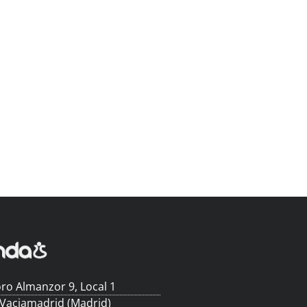
ro Almanzor 9, Local 1
 Vaciamadrid (Madrid)