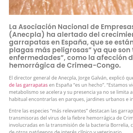
La Asociación Nacional de Empresa
(Anecpla) ha alertado del crecimie
garrapatas en España, que se están
plagas más peligrosas” ya que son
enfermedades”, como la afección de
hemorrágica de Crimea-Congo.
El director general de Anecpla, Jorge Galván, explicó qu
de las garrapatas
en España “es un hecho”. “Estamos vi
metabolismo se acelera y su presencia ya no se limita a
habitual encontrarlas en parques, jardines urbanos e i
Entre las especies “más relevantes” destacan las garr
transmisoras del virus de la fiebre hemorrágica de Crim
involucradas en la transmisión de la bacteria Borreli
de otros patógenos de interés clínico y veterinario.