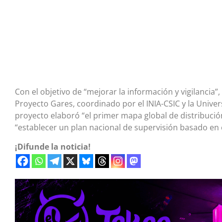
Con el objetivo de “mejorar la información y vigilancia
Proyecto Gares, coordinado por el INIA-CSIC y la Univ
proyecto elaboró “el primer mapa global de distribución
“establecer un plan nacional de supervisión basado en c
¡Difunde la noticia!