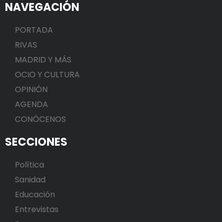
NAVEGACIÓN
PORTADA
RIVAS
MADRID Y MÁS
OCIO Y CULTURA
OPINIÓN
AGENDA
CONÓCENOS
SECCIONES
Política
Sanidad
Educación
Entrevistas