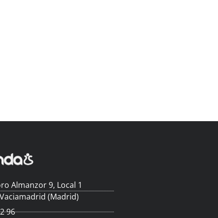
ro Almanzor 9, Local 1
 Vaciamadrid (Madrid)
62 96