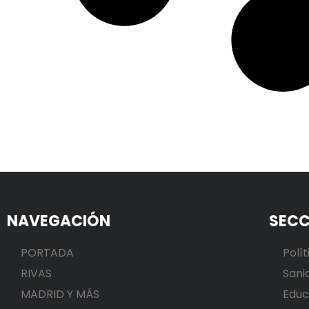
NAVEGACIÓN
SECC
PORTADA
Polít
RIVAS
Sani
MADRID Y MÁS
Educ