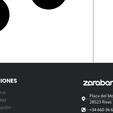
IONES
ica
Plaza del Mo
dad
28523 Rivas
ación
+34 660 36 