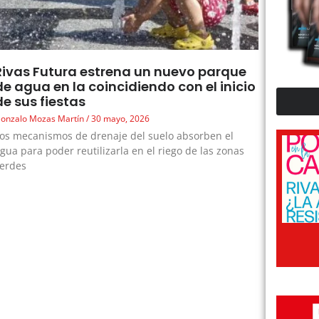
Rivas Futura estrena un nuevo parque
de agua en la coincidiendo con el inicio
de sus fiestas
onzalo Mozas Martín
30 mayo, 2026
os mecanismos de drenaje del suelo absorben el
gua para poder reutilizarla en el riego de las zonas
erdes