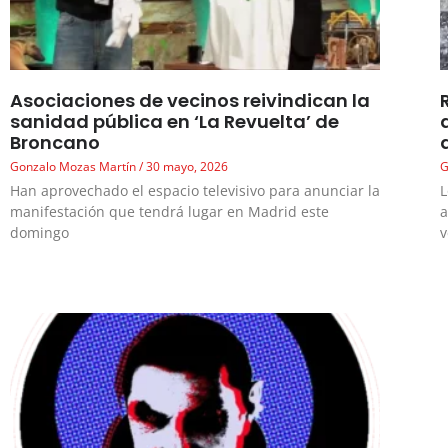
Asociaciones de vecinos reivindican la
sanidad pública en ‘La Revuelta’ de
Broncano
Gonzalo Mozas Martín
30 mayo, 2026
G
Han aprovechado el espacio televisivo para anunciar la
L
manifestación que tendrá lugar en Madrid este
a
domingo
v