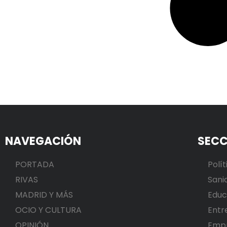
NAVEGACIÓN
SECC
PORTADA
Polít
RIVAS
Sani
MADRID Y MÁS
Educ
OCIO Y CULTURA
Entr
OPINIÓN
Emp