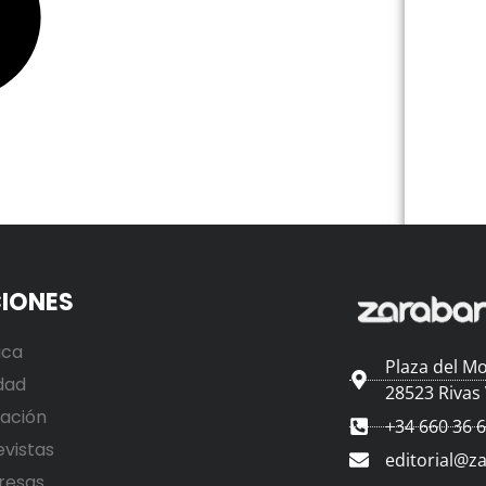
IONES
ica
Plaza del Mo
dad
28523 Rivas
ación
+34 660 36 
evistas
editorial@z
resas