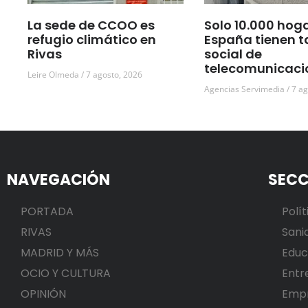
La sede de CCOO es
Solo 10.000 hog
refugio climático en
España tienen t
Rivas
social de
telecomunicaci
Leire Olmeda
7 agosto, 2026
Agencias Servimedia
7 ag
NAVEGACIÓN
SECC
PORTADA
Polít
RIVAS
Sani
MADRID Y MÁS
Educ
OCIO Y CULTURA
Entr
OPINIÓN
Emp