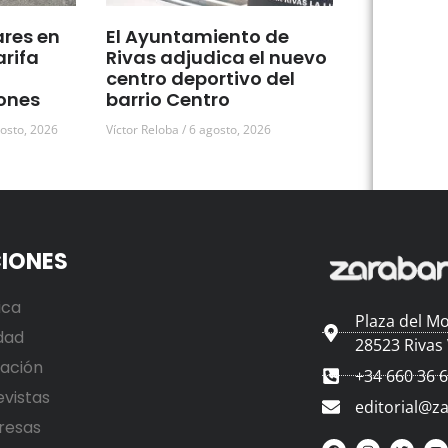
ares en
El Ayuntamiento de
arifa
Rivas adjudica el nuevo
centro deportivo del
ones
barrio Centro
osto, 2026
Víctor Reloba
6 agosto, 2026
IONES
ica
Plaza del Mo
dad
28523 Rivas
ación
+34 660 36 
evistas
editorial@z
resas