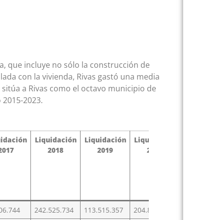
da, que incluye no sólo la construcción de
ulada con la vivienda, Rivas gastó una media
o sitúa a Rivas como el octavo municipio de
o 2015-2023.
uidación
Liquidación
Liquidación
Liquidación
Liquidaci
2017
2018
2019
2020
2021
06.744
242.525.734
113.515.357
204.888.037
189.038.36