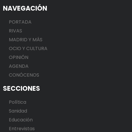
NAVEGACIÓN
PORTADA
RIVAS
MADRID Y MÁS
OCIO Y CULTURA
OPINIÓN
AGENDA
CONÓCENOS
SECCIONES
Política
Sanidad
Educación
Entrevistas