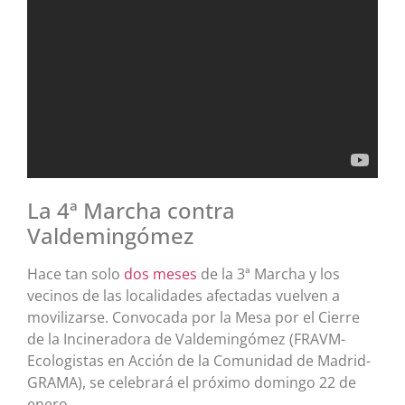
La 4ª Marcha contra
Valdemingómez
Hace tan solo
dos meses
de la 3ª Marcha y los
vecinos de las localidades afectadas vuelven a
movilizarse. Convocada por la
Mesa por el Cierre
de la Incineradora de Valdemingómez (FRAVM-
Ecologistas en Acción de la Comunidad de Madrid-
GRAMA), se celebrará el próximo domingo 22 de
enero.