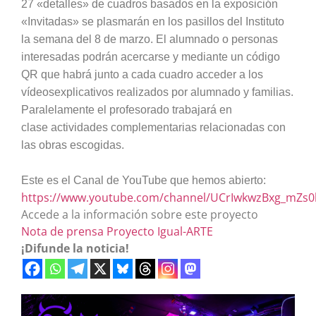
27 «detalles» de cuadros basados en la exposición
«Invitadas»
se plasmarán
en los pasillos del Instituto
la semana del 8 de marzo. El alumnado o personas
interesadas
podrán acercarse
y mediante un código
QR que habrá junto a cada cuadro accede
r
a los
vídeos
explicativos
realizados por
alumnado
y familia
s.
Paralelamente el profesorado trabajará en
clase
actividades
complementarias relacionadas con
las obras escogidas.
Este es el Canal de YouTube que hemos abierto:
https://www.youtube.com/channel/UCrIwkwzBxg_mZs
Accede a la información sobre este proyecto
Nota de prensa Proyecto Igual-ARTE
¡Difunde la noticia!