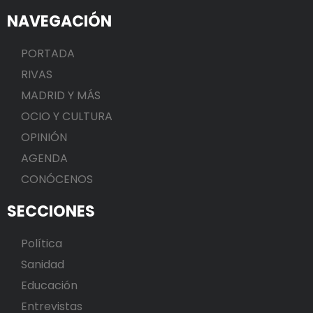
NAVEGACIÓN
PORTADA
RIVAS
MADRID Y MÁS
OCIO Y CULTURA
OPINIÓN
AGENDA
CONÓCENOS
SECCIONES
Política
Sanidad
Educación
Entrevistas