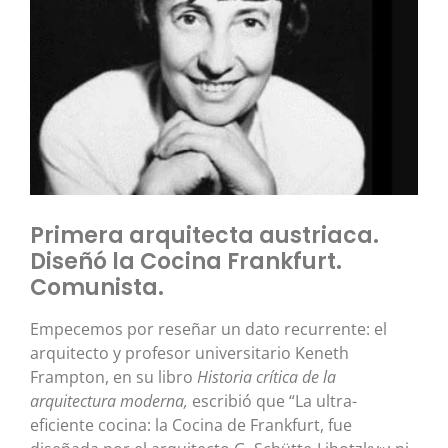
Primera arquitecta austriaca.
Diseñó la Cocina Frankfurt.
Comunista.
Empecemos por reseñar un dato recurrente: el
arquitecto y profesor universitario Keneth
Frampton, en su libro
Historia crítica de la
arquitectura moderna
,
escribió que “La ultra-
eficiente cocina: la Cocina de Frankfurt, fue