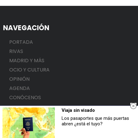
NAVEGACIÓN
PORTADA
RIVAS
MADRID Y MÁS
OCIO Y CULTURA
OPINIÓN
AGENDA
CONÓCENOS
SECCIONES
Viaja sin visado
Los pasaportes que más puertas
abren ¿está el tuyo?
Política
Sanidad