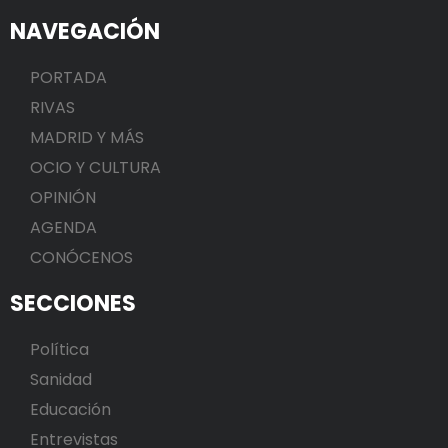
NAVEGACIÓN
PORTADA
RIVAS
MADRID Y MÁS
OCIO Y CULTURA
OPINIÓN
AGENDA
CONÓCENOS
SECCIONES
Política
Sanidad
Educación
Entrevistas