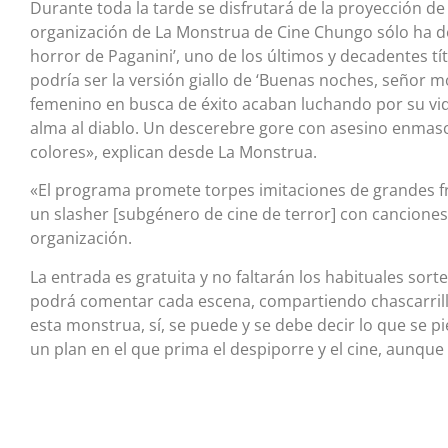
Durante toda la tarde se disfrutará de la proyección de 
organización de La Monstrua de Cine Chungo sólo ha desv
horror de Paganini’, uno de los últimos y decadentes títu
podría ser la versión giallo de ‘Buenas noches, señor m
femenino en busca de éxito acaban luchando por su vi
alma al diablo. Un descerebre gore con asesino enmasc
colores», explican desde La Monstrua.
«El programa promete torpes imitaciones de grandes fr
un slasher [subgénero de cine de terror] con canciones q
organización.
La entrada es gratuita y no faltarán los habituales sor
podrá comentar cada escena, compartiendo chascarrillo
esta monstrua, sí, se puede y se debe decir lo que se 
un plan en el que prima el despiporre y el cine, aunqu