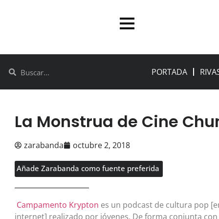
PORTADA
RIVA
La Monstrua de Cine Chun
zarabanda
octubre 2, 2018
Añade Zarabanda como fuente preferida
Campamento Krypton
es un podcast de cultura pop [e
internet] realizado por jóvenes. De forma conjunta co