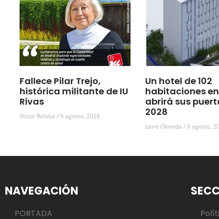
Fallece Pilar Trejo,
Un hotel de 102
histórica militante de IU
habitaciones en
Rivas
abrirá sus puert
2028
Víctor Reloba
9 agosto, 2026
Leire Olmeda
9 agosto, 2
NAVEGACIÓN
SECC
PORTADA
Polít