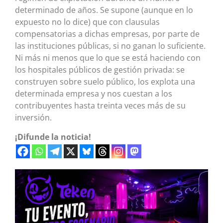
determinado de años. Se supone (aunque en lo
expuesto no lo dice) que con clausulas
compensatorias a dichas empresas, por parte de
las instituciones públicas, si no ganan lo suficiente.
Ni más ni menos que lo que se está haciendo con
los hospitales públicos de gestión privada: se
construyen sobre suelo público, los explota una
determinada empresa y nos cuestan a los
contribuyentes hasta treinta veces más de su
inversión.
¡Difunde la noticia!