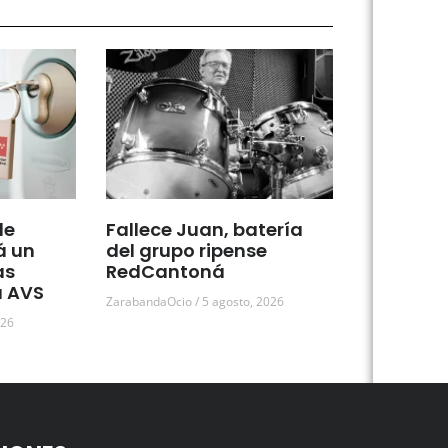
de
Fallece Juan, batería
á un
del grupo ripense
as
RedCantoná
a AVS
ZarabandaOcio
5 agosto, 2026
026