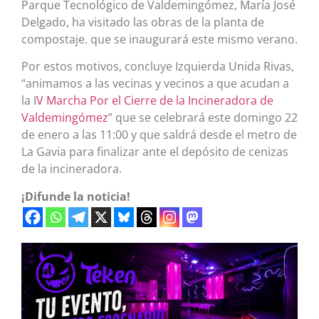
Parque Tecnológico de Valdemingómez, María José
Delgado, ha visitado las obras de la planta de
compostaje. que se inaugurará este mismo verano.
Por estos motivos, concluye Izquierda Unida Rivas,
“animamos a las vecinas y vecinos a que acudan a
la I
V Marcha Por el Cierre de la Incineradora de
Valdemingómez
” que se celebrará este domingo 22
de enero a las 11:00 y que saldrá desde el metro de
La Gavia para finalizar ante el depósito de cenizas
de la incineradora.
¡Difunde la noticia!