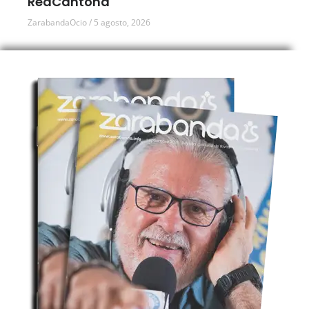
RedCantoná
ZarabandaOcio
5 agosto, 2026