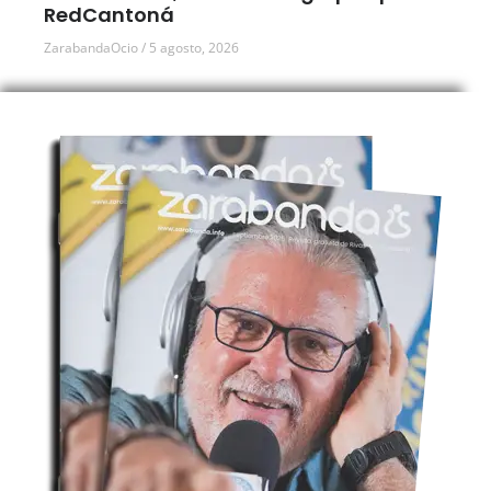
RedCantoná
ZarabandaOcio
5 agosto, 2026