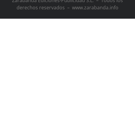
Zarabanda Ediciones-Publicidad S.L. – Todos los
derechos reservados – www.zarabanda.info