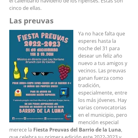
el calendario navideño de los ripenses. Estas son
cinco de ellas.
Las preuvas
Ya no hace falta que
esperes hasta la
noche del 31 para
desear un feliz año
nuevo a tus amigos y
vecinos. Las preuvas
ganan fuerza como
tradición,
especialmente, entre
los más jóvenes. Hay
varias convocatorias
en el municipio, pero
mención especial
merece la
Fiesta Preuvas del Barrio de la Luna
,
que celebra su primera edición este 2022-2023 y