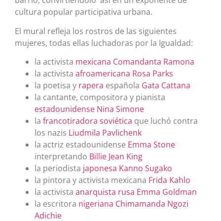
barrio, convirtiéndolo así en un exponente de
cultura popular participativa urbana.
El mural refleja los rostros de las siguientes
mujeres, todas ellas luchadoras por la Igualdad:
la activista
mexicana
Comandanta Ramona
la activista
afroamericana
Rosa Parks
la poetisa y
rapera
española
Gata Cattana
la cantante, compositora y pianista
estadounidense
Nina Simone
la
francotiradora
soviética
que luchó contra
los nazis
Liudmila Pavlichenk
la actriz estadounidense
Emma Stone
interpretando
Billie Jean King
la periodista
japonesa
Kanno Sugako
la pintora y activista mexicana
Frida Kahlo
la activista
anarquista
rusa
Emma Goldman
la escritora
nigeriana
Chimamanda Ngozi
Adichie