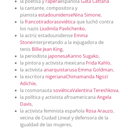
la poetisa y
rapera
española
Gata Cattana
la cantante, compositora y
pianista
estadounidense
Nina Simone
,
la
francotiradora
soviética
que luchó contra
los nazis
Liudmila Pavlichenko
,
la actriz estadounidense
Emma
Stone
interpretando a la exjugadora de
tenis
Billie Jean King
,
la periodista
japonesa
Kanno Sugako
,
la pintora y activista mexicana
Frida Kahlo
,
la activista
anarquista
rusa
Emma Goldman
,
la escritora
nigeriana
Chimamanda Ngozi
Adichie
,
la cosmonauta
soviética
Valentina Tereshkova
,
la política y activista afroamericana
Angela
Davis
,
la activista feminista española
Rosa Arauzo
,
vecina de Ciudad Lineal y defensora de la
igualdad de las mujeres,