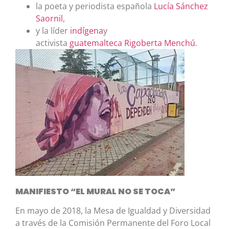
la poeta y periodista española
Lucía Sánchez
Saornil
,
y la líder
indígena
y
activista
guatemalteca
Rigoberta Menchú
.
MANIFIESTO “EL MURAL NO SE TOCA”
En mayo de 2018, la Mesa de Igualdad y Diversidad
a través de la Comisión Permanente del Foro Local