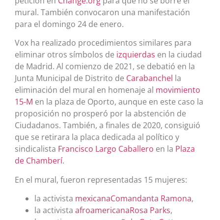
petición en
Change.org
para que no se borre el
mural.​ También convocaron una manifestación
para el domingo 24 de enero.​
Vox ha realizado procedimientos similares para
eliminar otros símbolos de
izquierdas
en la ciudad
de Madrid.​ Al comienzo de 2021, se debatió en la
Junta Municipal de Distrito de
Carabanchel
la
eliminación del mural en homenaje al
movimiento
15-M
en la plaza de Oporto, aunque en este caso la
proposición no prosperó por la abstención de
Ciudadanos.​ También, a finales de 2020, consiguió
que se retirara la placa dedicada al político y
sindicalista
Francisco Largo Caballero
en la
Plaza
de Chamberí
.
En el mural, fueron representadas 15 mujeres:
la activista
mexicana
Comandanta Ramona
,
la activista
afroamericana
Rosa Parks
,