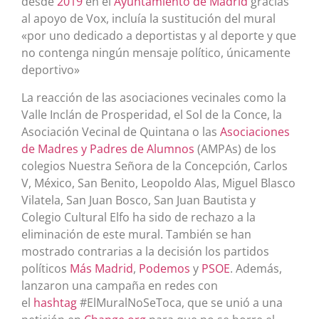
desde
2019
en el
Ayuntamiento de Madrid
gracias
al apoyo de Vox, incluía la sustitución del mural
«por uno dedicado a deportistas y al deporte y que
no contenga ningún mensaje político, únicamente
deportivo»​
La reacción de las asociaciones vecinales como la
Valle Inclán de Prosperidad, el Sol de la Conce, la
Asociación Vecinal de Quintana o las
Asociaciones
de Madres y Padres de Alumnos
(AMPAs) de los
colegios Nuestra Señora de la Concepción, Carlos
V, México, San Benito, Leopoldo Alas, Miguel Blasco
Vilatela, San Juan Bosco, San Juan Bautista y
Colegio Cultural Elfo ha sido de rechazo a la
eliminación de este mural. También se han
mostrado contrarias a la decisión los partidos
políticos
Más Madrid
,
Podemos
y
PSOE
. Además,
lanzaron una campaña en redes con
el
hashtag
#ElMuralNoSeToca, que se unió a una