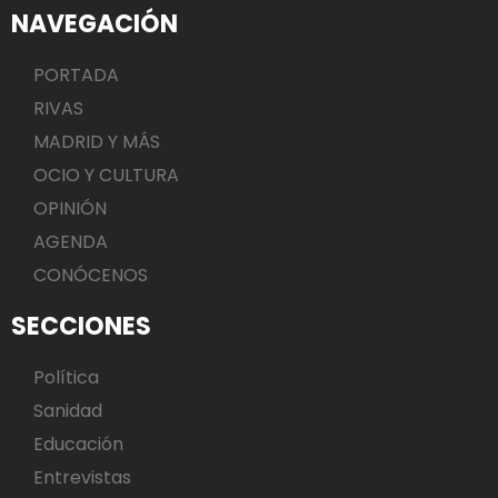
NAVEGACIÓN
PORTADA
RIVAS
MADRID Y MÁS
OCIO Y CULTURA
OPINIÓN
AGENDA
CONÓCENOS
SECCIONES
Política
Sanidad
Educación
Entrevistas