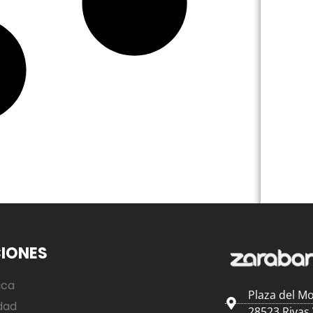
IONES
ica
Plaza del Mo
dad
28523 Rivas