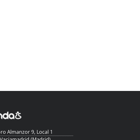
ro Almanzor 9, Local 1
 Vaciamadrid (Madrid)