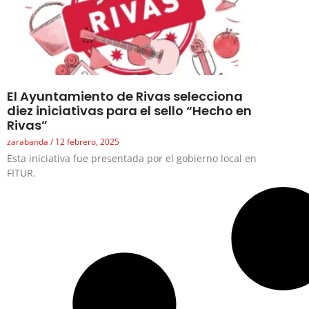
El Ayuntamiento de Rivas selecciona
diez iniciativas para el sello “Hecho en
Rivas”
zarabanda
12 febrero, 2025
Esta iniciativa fue presentada por el gobierno local en
FITUR.