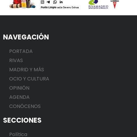
NAVEGACIÓN
PORTADA
RIVAS
MADRID Y MÁS
OCIO Y CULTURA
OPINIÓN
AGENDA
CONÓCENOS
SECCIONES
Política