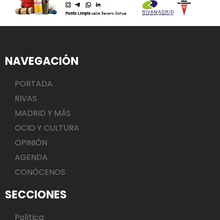
NAVEGACIÓN
PORTADA
RIVAS
MADRID Y MÁS
OCIO Y CULTURA
OPINIÓN
AGENDA
CONÓCENOS
SECCIONES
Política