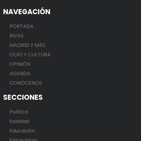
NAVEGACIÓN
PORTADA
RIVAS
MADRID Y MÁS
OCIO Y CULTURA
OPINIÓN
AGENDA
CONÓCENOS
SECCIONES
Política
Sanidad
Educación
Entrevistas