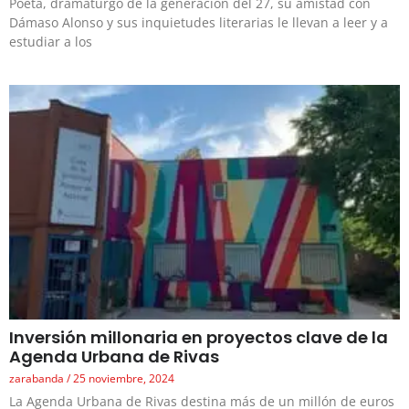
Poeta, dramaturgo de la generación del 27, su amistad con
Dámaso Alonso y sus inquietudes literarias le llevan a leer y a
estudiar a los
Inversión millonaria en proyectos clave de la
Agenda Urbana de Rivas
zarabanda
25 noviembre, 2024
La Agenda Urbana de Rivas destina más de un millón de euros